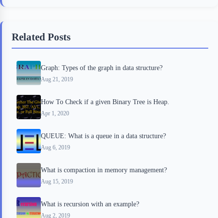
e
t
p
t
r
b
t
b
e
e
Related Posts
o
e
o
r
o
r
a
e
Graph: Types of the graph in data structure?
k
r
s
Aug 21, 2019
d
t
How To Check if a given Binary Tree is Heap.
Apr 1, 2020
QUEUE: What is a queue in a data structure?
Aug 6, 2019
What is compaction in memory management?
Aug 15, 2019
What is recursion with an example?
Aug 2, 2019