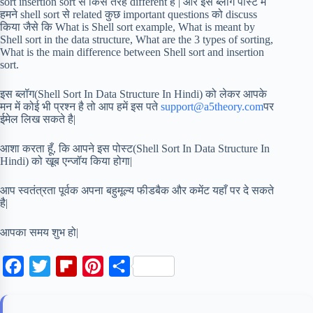
sort insertion sort से किस तरह different है | और इस ब्लॉग पोस्ट में
हमने shell sort से related कुछ important questions को discuss
किया जैसे कि What is Shell sort example, What is meant by
Shell sort in the data structure, What are the 3 types of sorting,
What is the main difference between Shell sort and insertion
sort.
इस ब्लॉग(Shell Sort In Data Structure In Hindi) को लेकर आपके
मन में कोई भी प्रश्न है तो आप हमें इस पते
support@a5theory.com
पर
ईमेल लिख सकते है|
आशा करता हूँ, कि आपने इस पोस्ट(Shell Sort In Data Structure In
Hindi) को खूब एन्जॉय किया होगा|
आप स्वतंत्रता पूर्वक अपना बहुमूल्य फीडबैक और कमेंट यहाँ पर दे सकते
है|
आपका समय शुभ हो|
F
T
F
P
S
a
w
l
i
h
c
i
i
n
a