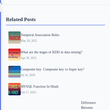
e
t
p
t
r
b
t
b
e
e
Related Posts
o
e
o
r
o
r
a
e
Temporal Association Rules.
k
r
s
May 20, 2022
d
t
What are the stages of KDD in data mining?
Apr 30, 2022
Composite key: Composite key vs Super key?
Jul 16, 2019
MYSQL Function In Hindi.
Feb 17, 2022
Difference
Between