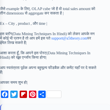
जैसे example के लिए, OLAP cube जो है वो total sales amount को
तीन dimensions से aggregate कर सकता है |
Ex – City , product , और time |
इस ब्लॉग(Data Mining Techniques In Hindi) को लेकर आपके मन
में कोई भी प्रश्न है तो आप हमें इस पते
support@a5theory.com
पर
ईमेल लिख सकते है|
आशा करता हूँ, कि आपने इस पोस्ट(Data Mining Techniques In
Hindi) को खूब एन्जॉय किया होगा|
आप स्वतंत्रता पूर्वक अपना बहुमूल्य फीडबैक और कमेंट यहाँ पर दे सकते
है|
आपका समय शुभ हो|
F
T
F
P
S
a
w
l
i
h
c
i
i
n
a