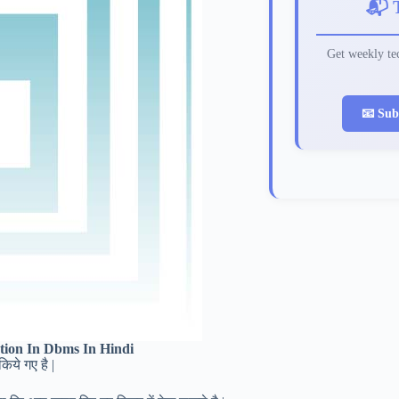
📬 
Get weekly tec
📧 Sub
tion In Dbms In Hindi
ये गए है |