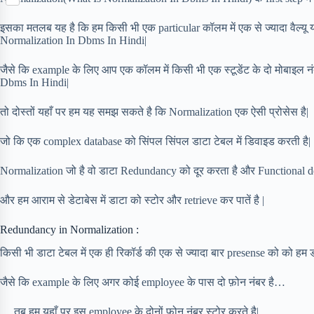
S
p
o
n
e
h
b
k
t
r
इसका मतलब यह है कि हम किसी भी एक particular कॉलम में एक से ज्यादा वैल्यू या
a
o
e
Normalization In Dbms In Hindi|
r
a
r
e
r
e
जैसे कि example के लिए आप एक कॉलम में किसी भी एक स्टूडेंट के दो मोबाइल न
d
s
Dbms In Hindi|
t
तो दोस्तों यहाँ पर हम यह समझ सकते है कि Normalization एक ऐसी प्रोसेस है|
जो कि एक complex database को सिंपल सिंपल डाटा टेबल में डिवाइड करती है|
Normalization जो है वो डाटा Redundancy को दूर करता है और Functional de
और हम आराम से डेटाबेस में डाटा को स्टोर और retrieve कर पातें है |
Redundancy in Normalization :
किसी भी डाटा टेबल में एक ही रिकॉर्ड की एक से ज्यादा बार presense को को हम
जैसे कि example के लिए अगर कोई employee के पास दो फ़ोन नंबर है…
… तब हम यहाँ पर इस employee के दोनों फ़ोन नंबर स्टोर करते है|