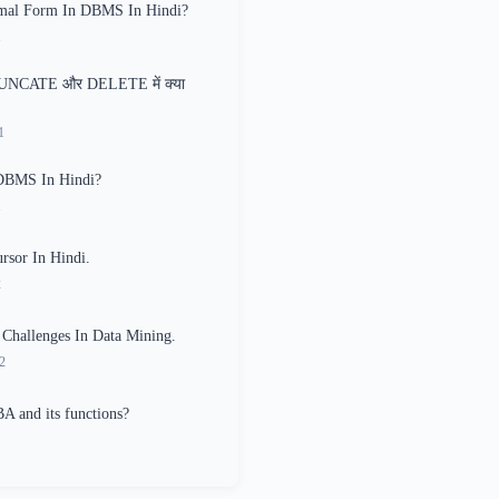
mal Form In DBMS In Hindi?
1
RUNCATE और DELETE में क्या
1
DBMS In Hindi?
1
sor In Hindi.
2
 Challenges In Data Mining.
2
A and its functions?