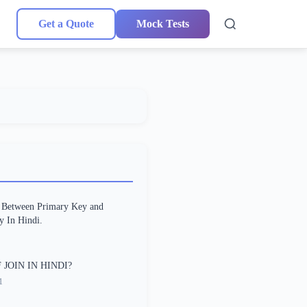
Get a Quote
Mock Tests
e Between Primary Key and
 In Hindi.
 JOIN IN HINDI?
1