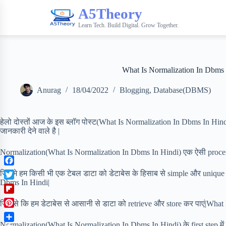
A5Theory
Learn Tech. Build Digital. Grow Together.
What Is Normalization In Dbms 
Anurag
18/04/2022
Blogging
,
Database(DBMS)
हेलो दोस्तों आज के इस ब्लॉग पोस्ट(What Is Normalization In Dbms In Hindi) म
जानकारी देने वाले है |
Normalization(What Is Normalization In Dbms In Hindi) एक ऐसी process
F
जिसमे हम किसी भी एक टेबल डाटा को डेटाबेस के हिसाब से simple और unique
a
Dbms In Hindi|
T
c
w
F
e
जिससे कि हम डेटाबेस से आसानी से डाटा को retrieve और store कर पाएं|What
i
l
b
P
t
i
o
i
Normalization(What Is Normalization In Dbms In Hindi) के first step में 
t