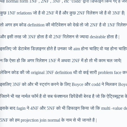
यह normal form 1NF , 2NF , 3NF , etc ‘codd’ द्वारा डिफाइन किये गए है जैस
कुछ 1NF relations जो है वो 2NF में है और कुछ 2NF रिलेशन जो है वो 3NF है|
तो अगर हम कोड definition की मोटिवेशन को देखे तो जो 2NF है वो 1NF रिलेशन स
और इसी तरह जो 3NF होता है वो 2NF रिलेशन से ज्यादा desirable होता है |
इसलिए जो डेटाबेस डिज़ाइनर होते है उनका जो aim होना चाहिए वो यह होना चाहिए
न कि ऐसा हो कि अगर रिलेशन 1NF में अथवा 2NF में हो तो भी काम चल जाये|
लेकिन कोड की जो original 3NF definition थी वो कई सारी problem face कर र
इसलिए 3NF को और भी स्ट्रांग करने के लिए Boyce और codd ने मिलकर Boyce
जितने भी यह नार्मल फॉर्म है वो सब फंक्शनल डिपेंडेंसी बेस्ड है जो कि ऐट्रिब्यूट्स के 
इसके बाद fagin ने 4NF और 5NF को भी डिफाइन किया जो कि multi -value de
5NF को हम projection join normal के नाम से भी जानते है |