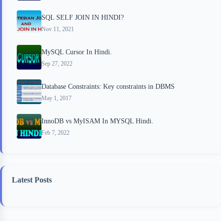
SQL SELF JOIN IN HINDI?
Nov 11, 2021
MySQL Cursor In Hindi.
Sep 27, 2022
Database Constraints: Key constraints in DBMS
May 1, 2017
InnoDB vs MyISAM In MYSQL Hindi.
Feb 7, 2022
Latest Posts