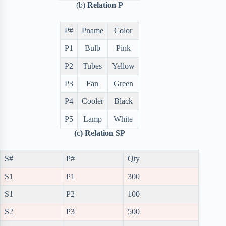
(b)
Relation P
P#
Pname
Color
P1
Bulb
Pink
P2
Tubes
Yellow
P3
Fan
Green
P4
Cooler
Black
P5
Lamp
White
(c) Relation SP
S#
P#
Qty
S1
P1
300
S1
P2
100
S2
P3
500