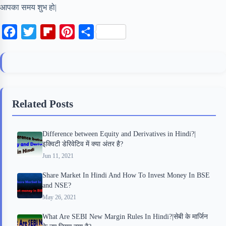
आपका समय शुभ हो|
F
T
F
P
S
a
w
l
i
h
c
i
i
n
a
e
t
p
t
r
b
t
b
e
e
Related Posts
o
e
o
r
o
r
a
e
Difference between Equity and Derivatives in Hindi?|
k
r
s
इक्विटी डेरिवेटिव में क्या अंतर है?
d
t
Jun 11, 2021
Share Market In Hindi And How To Invest Money In BSE
and NSE?
May 26, 2021
What Are SEBI New Margin Rules In Hindi?|सेबी के मार्जिन