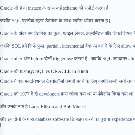
Oracle जो है वो instace के साथ कई scheme को सपोर्ट करता है |
जबकि SQL प्रत्येक यूजर डेटाबेस के साथ स्कीम ऑफर करता है |
Oracle के अंदर हम डेटाबेस का फुल, फाइल-लेवल, इंक्रीमेंटल और डिफरेंशियल 
जबकि SQL हमें सिर्फ फुल, partial , incremental बैकअप बनाने के लिए allow क
Oracle after और before दोनों trigger use करता है | जबकि SQL ज्यादातर after
Oracle की history: SQL vs ORACLE In Hindi
Oracle ने एक मल्टीनेशनल टेक्नोलॉजी कंपनी बनने के लिए काफी लम्बी जर्नी तय क
Oracle को 1977 में दो developers द्वारा खोजा गया था या डेवेलोप किया गया था 
और उनके नाम है Larry Ellison and Bob Miner |
और इन दोनों के पास database software डिज़ाइन करने का पुराना experience थ
|