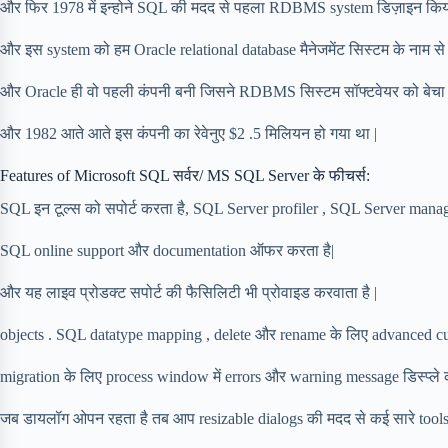
और फिर 1978 में इन्होने SQL की मदद से पहला RDBMS system डिज़ाइन किय
और इस system को हम Oracle relational database मैनेजमेंट सिस्टम के नाम से भ
और Oracle ही वो पहली कंपनी बनी जिसने RDBMS सिस्टम सॉफ्टवेयर को बेचा 
और 1982 आते आते इस कंपनी का रेवेनुए $2 .5 मिलियन हो गया था |
Features of Microsoft SQL सर्वर/ MS SQL Server के फीचर्स:
SQL इन टूल्स को सपोर्ट करता है, SQL Server profiler , SQL Server manag
SQL online support और documentation ऑफर करता है|
और यह लाइव प्रोडक्ट सपोर्ट की फैसिलिटी भी प्रोवाइड करवाता है |
objects . SQL datatype mapping , delete और rename के लिए advanced cus
migration के लिए process window में errors और warning message डिस्प्ले क
जब डायलॉग ओपन रहता है तब आप resizable dialogs की मदद से कई सारे tools