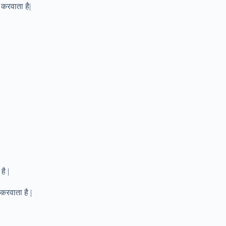
 करवाता है|
ै |
रवाता है |