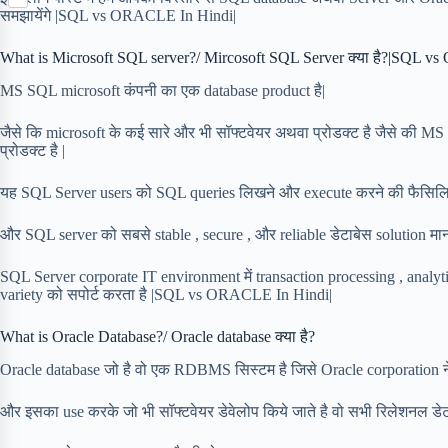
S
p
o
n
समझायेंगे |SQL vs ORACLE In Hindi|
e
h
b
k
t
r
a
o
e
What is Microsoft SQL server?/ Mircosoft SQL Server क्या है?|SQL 
r
a
r
e
r
MS SQL microsoft कंपनी का एक database product है|
e
d
s
जैसे कि microsoft के कई सारे और भी सॉफ्टवेयर अथवा प्रोडक्ट है जैसे की MS
t
प्रोडक्ट है |
यह SQL Server users को SQL queries लिखने और execute करने की फैसिल
और SQL server को सबसे stable , secure , और reliable डेटाबेस solution माना
SQL Server corporate IT environment में transaction processing , analyti
variety को सपोर्ट करता है |SQL vs ORACLE In Hindi|
What is Oracle Database?/ Oracle database क्या है?
Oracle database जो है वो एक RDBMS सिस्टम है जिसे Oracle corporation ने 
और इसका use करके जो भी सॉफ्टवेयर डेवेलोप किये जाते है वो सभी रिलेशनल डेटाबेस फ