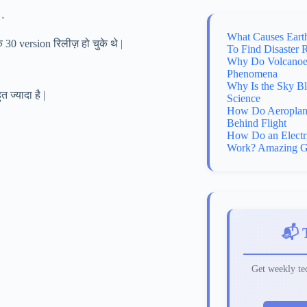
र…
What Causes Eart
0 version रिलीज़ हो चुके थे |
To Find Disaster 
Why Do Volcanoes
Phenomena
Why Is the Sky B
ज्यादा है |
Science
How Do Aeroplane
Behind Flight
How Do an Electr
Work? Amazing G
📬 
Get weekly tec