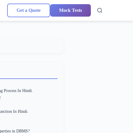
Get a Quote
Mock Tests
g Process In Hindi.
2
ction In Hindi.
2
perties in DBMS?