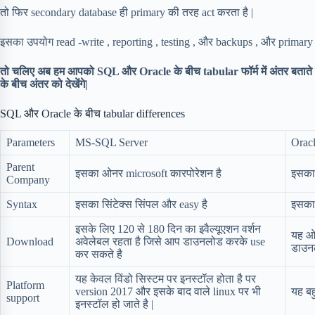
तो फिर secondary database ही primary की तरह act करता है |
इसका उपयोग read -write , reporting , testing , और backups , और primary
तो चलिए अब हम आपको SQL और Oracle के बीच tabular फॉर्म में अंतर बताते ह
के बीच अंतर को देखेंगे|
SQL और Oracle के बीच tabular differences
Parameters
MS-SQL Server
Orac
Parent
इसका ओनर microsoft कारपोरेशन है
इसका
Company
Syntax
इसका सिंटेक्स सिंपल और easy है
इसका स
इसके लिए 120 से 180 दिन का इवैल्यूएशन वर्शन
यह ओप
Download
अवेलेबल रहता है जिसे आप डाउनलोड करके use
डाउन
कर सकते है
यह केवल विंडो सिस्टम पर इनस्टॉल होता है पर
Platform
version 2017 और इसके बाद वाले linux पर भी
यह बह
support
इनस्टॉल हो जाते है |