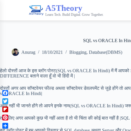
A5Theory
Learn Tech. Build Digital. Grow Together.
SQL vs ORACLE In Hin
Anurag
18/10/2021
Blogging
,
Database(DBMS)
हेलो दोस्तों आज के इस ब्लॉग पोस्ट(SQL vs ORACLE In Hindi) में मैं आपको
DIFFERENCE बताने वाला हूँ वो भी हिंदी में |
दोस्तों अगर आप सॉफ्टवेयर फील्ड अथवा सॉफ्टवेयर डेवलपमेंट से जुड़े होंगे तो आप 
vs ORACLE In Hindi|
F
a
अगर नहीं भी जानते होंगे तो आपने इनके नाम(SQL vs ORACLE In Hindi) जरूर स
T
c
w
F
e
तो चलिए अगर आपको कुछ भी नहीं आता है तो भी चिंता की कोई बात नहीं है |
i
l
b
P
t
i
o
i
इस ब्लॉग पोस्ट में हम आपको विस्तार से SQL database अथवा Server और Oracle
t