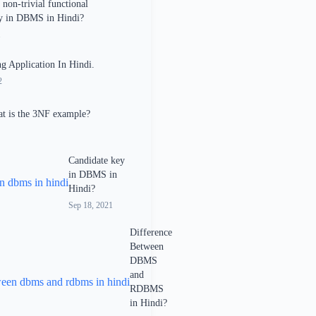
 non-trivial functional
y in DBMS in Hindi?
1
g Application In Hindi.
2
t is the 3NF example?
Candidate key
in DBMS in
Hindi?
Sep 18, 2021
Difference
Between
DBMS
and
RDBMS
in Hindi?