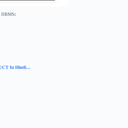
d DBMS
:
CT In Hindi…