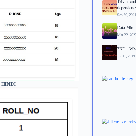
Trivial and
dependenc
Sep 30, 202
Data Minin
Mar 22, 202
3NF – Wha
Jul 11, 2019
 HINDI