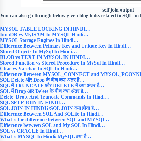
self join output
You can also go through below given blog links related to SQL
an
MYSQL TABLE LOCKING IN HINDI…
InnoDB vs MyISAM In MYSQL Hindi…
MYSQL Storage Engines In Hindi…
Difference Between Primary Key and Unique Key In Hindi…
Stored Objects In MySql In Hindi…
BLOB vs TEXT IN MYSQL IN HINDI…
Stored Function vs Stored Procedure In MySql In Hindi…
Char vs Varchar In SQL In Hindi…
Difference Between MYSQL_CONNECT and MYSQL_PCONNE
SQL Delete और Drop के बीच क्या अंतर है…
SQL में TRUNCATE और DELETE में क्या अंतर है…
SQL में Drop और Delete के बीच क्या अंतर है…
Delete, Drop, And Truncate Commands In Hindi…
SQL SELF JOIN IN HINDI…
SQL JOIN IN HINDI?/SQL JOIN क्या होता है…
Difference Between SQL And SQLite In Hindi…
What is the difference between SQL and MYSQL…
Difference between SQL and My SQL In Hindi…
SQL vs ORACLE In Hindi…
What is MYSQL In Hindi/ MySQL क्या है…