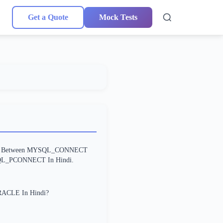
Get a Quote
Mock Tests
ce Between MYSQL_CONNECT
L_PCONNECT In Hindi.
RACLE In Hindi?