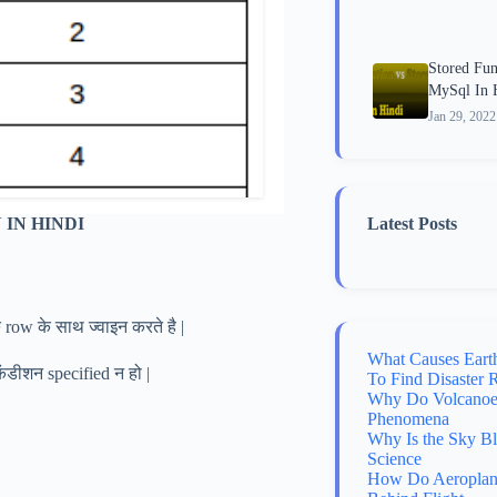
Stored Fun
MySql In 
Jan 29, 2022
 IN HINDI
Latest Posts
 row के साथ ज्वाइन करते है |
What Causes Eart
ंडीशन specified न हो |
To Find Disaster 
Why Do Volcanoes
Phenomena
Why Is the Sky B
Science
How Do Aeroplane