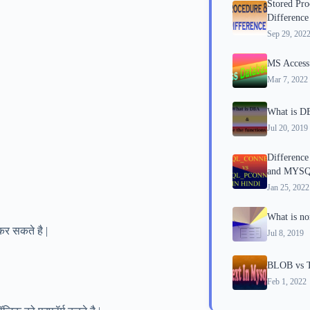
Stored Pr
Difference
Sep 29, 202
MS Access 
Mar 7, 2022
What is DB
Jul 20, 2019
Differen
and MYSQ
Jan 25, 2022
What is no
र सकते है |
Jul 8, 2019
BLOB vs 
Feb 1, 2022