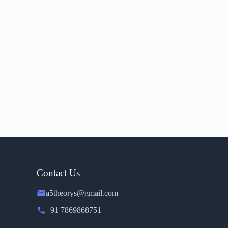
Contact Us
a5theorys@gmail.com
+91 7869868751