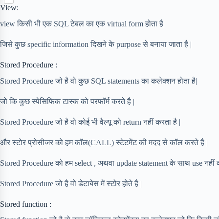
S
p
o
n
View:
e
h
b
k
t
r
a
o
view किसी भी एक SQL टेबल का एक virtual form होता है|
e
r
a
r
e
r
जिसे कुछ specific information दिखने के purpose से बनाया जाता है |
e
d
s
Stored Procedure :
t
Stored Procedure जो है वो कुछ SQL statements का कलेक्शन होता है|
जो कि कुछ स्पेसिफिक टास्क को परफॉर्म करते है |
Stored Procedure जो है वो कोई भी वैल्यू को return नहीं करता है |
और स्टोर प्रोसीजर को हम कॉल(CALL) स्टेटमेंट की मदद से कॉल करते है |
Stored Procedure को हम select , अथवा update statement के साथ use नहीं क
Stored Procedure जो है वो डेटाबेस में स्टोर होते है |
Stored function :