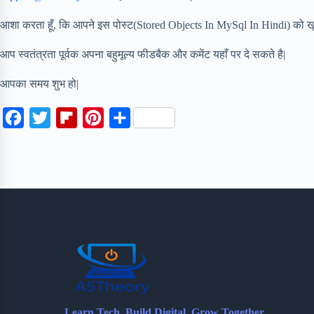
आशा करता हूँ, कि आपने इस पोस्ट(Stored Objects In MySql In Hindi) को खू
आप स्वतंत्रता पूर्वक अपना बहुमूल्य फीडबैक और कमेंट यहाँ पर दे सकते है|
आपका समय शुभ हो|
F
T
F
P
S
a
w
l
i
h
c
i
i
n
a
e
t
p
t
r
b
t
b
e
e
o
e
o
r
o
r
a
e
k
r
s
d
t
Learn Tech. Build Digital. Grow Together.