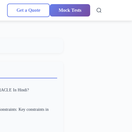
Get a Quote
Mock Tests
RACLE In Hindi?
onstraints: Key constraints in