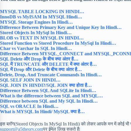
MYSQL TABLE LOCKING IN HINDI…
InnoDB vs MyISAM In MYSQL Hindi…
MYSQL Storage Engines In Hindi…
Difference Between Primary Key and Unique Key In Hindi…
Stored Objects In MySql In Hindi…
BLOB vs TEXT IN MYSQL IN HINDI…
Stored Function vs Stored Procedure In MySql In Hindi…
Char vs Varchar In SQL In Hindi…
Difference Between MYSQL_CONNECT and MYSQL_PCONNE
SQL Delete और Drop के बीच क्या अंतर है…
SQL में TRUNCATE और DELETE में क्या अंतर है…
SQL में Drop और Delete के बीच क्या अंतर है…
Delete, Drop, And Truncate Commands In Hindi…
SQL SELF JOIN IN HINDI…
SQL JOIN IN HINDI?/SQL JOIN क्या होता है…
Difference Between SQL And SQLite In Hindi…
What is the difference between SQL and MYSQL…
Difference between SQL and My SQL In Hindi…
SQL vs ORACLE In Hindi…
What is MYSQL In Hindi/ MySQL क्या है…
इस ब्लॉग(Stored Objects In MySql In Hindi) को लेकर आपके मन में कोई भी प्र
support@a5theory.com
पर ईमेल लिख सकते है|