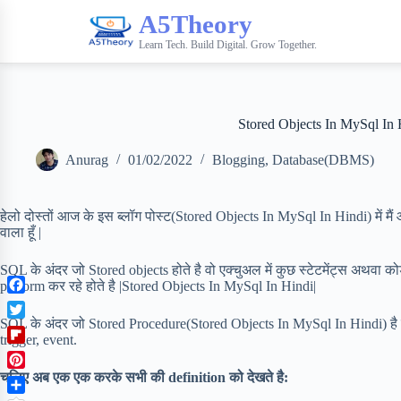
A5Theory
Learn Tech. Build Digital. Grow Together.
Stored Objects In MySql In 
Anurag
01/02/2022
Blogging
,
Database(DBMS)
हेलो दोस्तों आज के इस ब्लॉग पोस्ट(Stored Objects In MySql In Hindi) में मैं 
वाला हूँ |
SQL के अंदर जो Stored objects होते है वो एक्चुअल में कुछ स्टेटमेंट्स अथवा 
perform कर रहे होते है |Stored Objects In MySql In Hindi|
F
a
SQL के अंदर जो Stored Procedure(Stored Objects In MySql In Hindi) है व
T
c
trigger, event.
w
F
e
i
l
b
चलिए अब एक एक करके सभी की definition को देखते है:
P
t
i
o
i
t