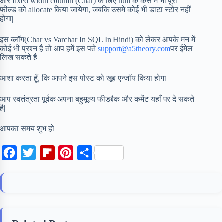
और fixed width column (Char) के लिए null के केस में भी पूरी
फील्ड को allocate किया जायेगा, जबकि उसमे कोई भी डाटा स्टोर नहीं
होगा|
इस ब्लॉग(Char vs Varchar In SQL In Hindi) को लेकर आपके मन में
कोई भी प्रश्न है तो आप हमें इस पते
support@a5theory.com
पर ईमेल
लिख सकते है|
आशा करता हूँ, कि आपने इस पोस्ट को खूब एन्जॉय किया होगा|
आप स्वतंत्रता पूर्वक अपना बहुमूल्य फीडबैक और कमेंट यहाँ पर दे सकते
है|
आपका समय शुभ हो|
F
T
F
P
S
a
w
l
i
h
c
i
i
n
a
e
t
p
t
r
b
t
b
e
e