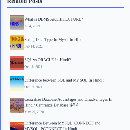
Related Posts
o
e
o
r
o
r
a
e
What is DBMS ARCHITECTURE?
k
r
s
Jul 4, 2019
d
t
String Data Type In Mysql In Hindi.
Feb 14, 2022
SQL vs ORACLE In Hindi?
Oct 18, 2021
Difference between SQL and My SQL In Hindi?
Oct 19, 2021
Centralize Database Advantages and Disadvantages In
Hindi/ Centralize Database हिंदी में|
May 29, 2020
Difference Between MYSQL_CONNECT and
MYSQL_PCONNECT In Hindi.