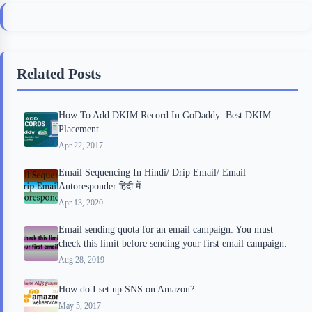
c
i
i
n
a
e
t
p
t
r
b
t
b
e
e
Related Posts
o
e
o
r
o
r
a
e
How To Add DKIM Record In GoDaddy: Best DKIM
k
r
s
Placement
d
t
Apr 22, 2017
Email Sequencing In Hindi/ Drip Email/ Email
Autoresponder हिंदी में
Apr 13, 2020
Email sending quota for an email campaign: You must
check this limit before sending your first email campaign.
Aug 28, 2019
How do I set up SNS on Amazon?
May 5, 2017