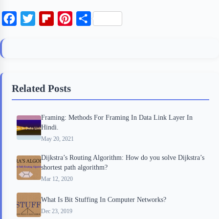
F
T
F
P
S
a
w
l
i
h
c
i
i
n
a
e
t
p
t
r
b
t
b
e
e
Related Posts
o
e
o
r
o
r
a
e
Framing: Methods For Framing In Data Link Layer In
k
r
s
Hindi.
d
t
May 20, 2021
Dijkstra’s Routing Algorithm: How do you solve Dijkstra’s
shortest path algorithm?
Mar 12, 2020
What Is Bit Stuffing In Computer Networks?
Dec 23, 2019