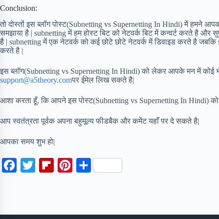
Conclusion:
तो दोस्तों इस ब्लॉग पोस्ट(Subnetting vs Supernetting In Hindi) में हमने आ
समझाया है | subnetting में हम होस्ट बिट को नेटवर्क बिट में कन्वर्ट करते है और सुप
है | subnetting में एक नेटवर्क को कई छोटे छोटे नेटवर्क में डिवाइड करते है जबकि
करते है |
इस ब्लॉग(Subnetting vs Supernetting In Hindi) को लेकर आपके मन में कोई भी 
support@a5theory.com
पर ईमेल लिख सकते है|
आशा करता हूँ, कि आपने इस पोस्ट(Subnetting vs Supernetting In Hindi) को 
आप स्वतंत्रता पूर्वक अपना बहुमूल्य फीडबैक और कमेंट यहाँ पर दे सकते है|
आपका समय शुभ हो|
F
T
F
P
S
a
w
l
i
h
c
i
i
n
a
e
t
p
t
r