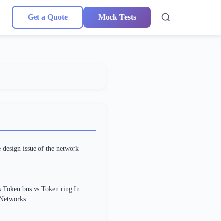
Get a Quote
Mock Tests
e design issue of the network
s Token bus vs Token ring In
Networks.