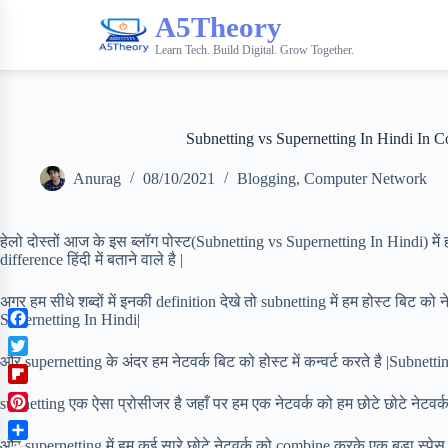
A5Theory
Learn Tech. Build Digital. Grow Together.
Subnetting vs Supernetting In Hindi In
Anurag
08/10/2021
Blogging
,
Computer Network
हेलो दोस्तों आज के इस ब्लॉग पोस्ट(Subnetting vs Supernetting In Hindi) मे
difference हिंदी में बताने वाले है |
अगर हम सीधे शब्दों में इनकी definition देखे तो subnetting में हम होस्ट बिट को न
Supernetting In Hindi|
F
a
और supernetting के अंदर हम नेटवर्क बिट को होस्ट में कन्वर्ट करते है |Subnet
T
c
w
F
e
subnetting एक ऐसा प्रोसीजर है जहाँ पर हम एक नेटवर्क को हम छोटे छोटे नेटवर्क
i
l
b
P
t
i
o
i
और supernetting में हम कई सारे छोटे नेटवर्क को combine करके एक बड़ा स्पेस
t