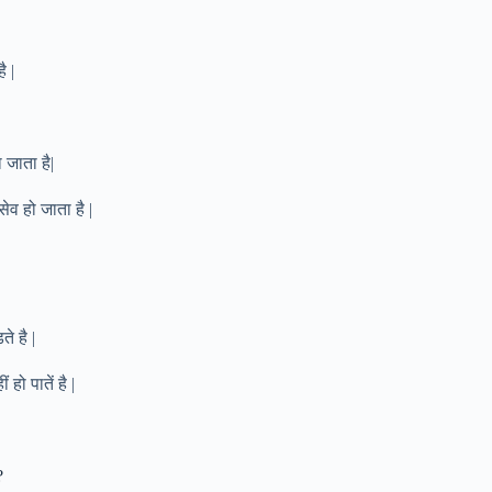
ै |
 जाता है|
व हो जाता है |
े है |
ो पातें है |
?