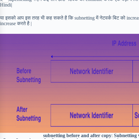
S
p
o
n
Hindi|
e
h
b
k
t
r
a
o
e
या इसको आप इस तरह भी कह सकते है कि subnetting में नेटवर्क बिट को increas
r
a
r
increase करते है |
e
r
e
d
s
t
subnetting before and after copy
:
Subnetting v