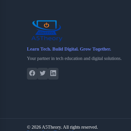
b
t
b
e
e
o
e
o
r
o
r
a
e
k
r
s
d
t
Learn Tech. Build Digital. Grow Together.
Your partner in tech education and digital solutions.
© 2026 A5Theory. All rights reserved.