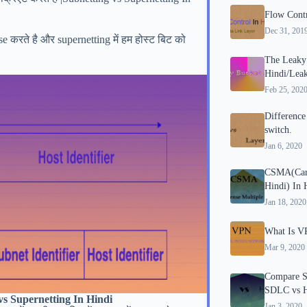
Flow Control
Dec 31, 201
e करते है और supernetting में हम होस्ट बिट को
The Leaky
Hindi/Leaky
Feb 25, 202
Difference
switch.
Jan 6, 2020
CSMA(Carri
Hindi) In H
Jan 18, 2020
What Is VP
Mar 9, 2020
Compare S
SDLC vs HD
s Supernetting In Hindi
Jan 3, 2020