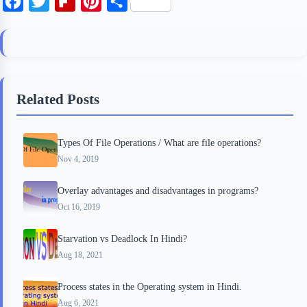
F
T
F
P
S
a
w
l
i
h
c
i
i
n
a
e
t
p
t
r
b
t
b
e
e
Related Posts
o
e
o
r
o
r
a
e
Types Of File Operations / What are file operations?
k
r
s
Nov 4, 2019
d
t
Overlay advantages and disadvantages in programs?
Oct 16, 2019
Starvation vs Deadlock In Hindi?
Aug 18, 2021
Process states in the Operating system in Hindi.
Aug 6, 2021