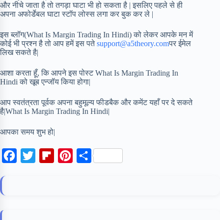
और नीचे जाता है तो तगड़ा घाटा भी हो सकता है | इसलिए पहले से ही
अपना अफोर्डेबल घाटा स्टॉप लोस्स लगा कर बुक कर ले |
इस ब्लॉग(What Is Margin Trading In Hindi) को लेकर आपके मन में
कोई भी प्रश्न है तो आप हमें इस पते
support@a5theory.com
पर ईमेल
लिख सकते है|
आशा करता हूँ, कि आपने इस पोस्ट What Is Margin Trading In
Hindi को खूब एन्जॉय किया होगा|
आप स्वतंत्रता पूर्वक अपना बहुमूल्य फीडबैक और कमेंट यहाँ पर दे सकते
है|What Is Margin Trading In Hindi|
आपका समय शुभ हो|
F
T
F
P
S
a
w
l
i
h
c
i
i
n
a
e
t
p
t
r
b
t
b
e
e