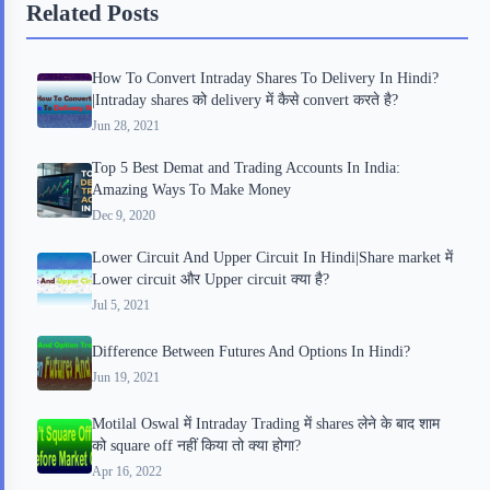
Related Posts
o
e
o
r
o
r
a
e
How To Convert Intraday Shares To Delivery In Hindi?
k
r
s
|Intraday shares को delivery में कैसे convert करते है?
d
t
Jun 28, 2021
Top 5 Best Demat and Trading Accounts In India:
Amazing Ways To Make Money
Dec 9, 2020
Lower Circuit And Upper Circuit In Hindi|Share market में
Lower circuit और Upper circuit क्या है?
Jul 5, 2021
Difference Between Futures And Options In Hindi?
Jun 19, 2021
Motilal Oswal में Intraday Trading में shares लेने के बाद शाम
को square off नहीं किया तो क्या होगा?
Apr 16, 2022