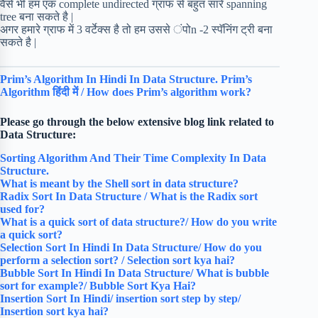
वैसे भी हम एक complete undirected ग्राफ से बहुत सारे spanning
tree बना सकते है |
अगर हमारे ग्राफ में 3 वर्टेक्स है तो हम उससे ंपोn -2 स्पॅनिंग ट्री बना
सकते है |
Prim’s Algorithm In Hindi In Data Structure. Prim’s
Algorithm हिंदी में / How does Prim’s algorithm work?
Please go through the below extensive blog link related to
Data Structure:
Sorting Algorithm And Their Time Complexity In Data
Structure.
What is meant by the Shell sort in data structure?
Radix Sort In Data Structure / What is the Radix sort
used for?
What is a quick sort of data structure?/ How do you write
a quick sort?
Selection Sort In Hindi In Data Structure/ How do you
perform a selection sort? / Selection sort kya hai?
Bubble Sort In Hindi In Data Structure/ What is bubble
sort for example?/ Bubble Sort Kya Hai?
Insertion Sort In Hindi/ insertion sort step by step/
Insertion sort kya hai?