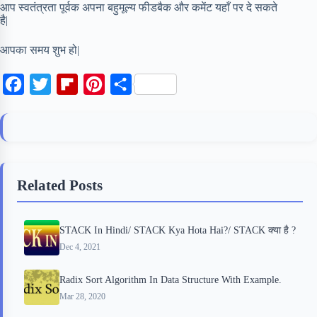
आप स्वतंत्रता पूर्वक अपना बहुमूल्य फीडबैक और कमेंट यहाँ पर दे सकते
है|
आपका समय शुभ हो|
F
T
F
P
S
a
w
l
i
h
c
i
i
n
a
e
t
p
t
r
b
t
b
e
e
Related Posts
o
e
o
r
o
r
a
e
STACK In Hindi/ STACK Kya Hota Hai?/ STACK क्या है ?
k
r
s
Dec 4, 2021
d
t
Radix Sort Algorithm In Data Structure With Example.
Mar 28, 2020