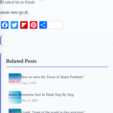
है|Linked list in Hindi|
आपका समय शुभ हो|
F
T
F
P
S
a
w
l
i
h
c
i
i
n
a
e
t
p
t
r
b
t
b
e
e
Related Posts
o
e
o
r
o
r
a
e
How to solve the Tower of Hanoi Problem?
k
r
s
Aug 3, 2019
d
t
Insertion Sort In Hindi Step By Step.
Mar 13, 2020
Graph: Types of the graph in data structure?