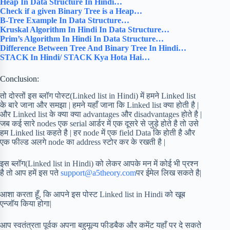
Heap In Data Structure In Hindi…
Check if a given Binary Tree is a Heap…
B-Tree Example In Data Structure…
Kruskal Algorithm In Hindi In Data Structure…
Prim’s Algorithm In Hindi In Data Structure…
Difference Between Tree And Binary Tree In Hindi…
STACK In Hindi/ STACK Kya Hota Hai…
Conclusion:
तो दोस्तों इस ब्लॉग पोस्ट(Linked list in Hindi) में हमने Linked list
के बारे जाना और समझा | हमने यहाँ जाना कि Linked list क्या होती है |
और Linked list के क्या क्या advantages और disadvantages होते है |
जब कई सारे nodes एक serial आर्डर में एक दूसरे से जुड़े होते है तो उसे
हम Linked list कहते है | हर node में एक field Data कि होती है और
एक फील्ड अलगे node का address स्टोर कर के रखती है |
इस ब्लॉग(Linked list in Hindi) को लेकर आपके मन में कोई भी प्रश्न
है तो आप हमें इस पते
support@a5theory.com
पर ईमेल लिख सकते है|
आशा करता हूँ, कि आपने इस पोस्ट Linked list in Hindi को खूब
एन्जॉय किया होगा|
आप स्वतंत्रता पूर्वक अपना बहुमूल्य फीडबैक और कमेंट यहाँ पर दे सकते